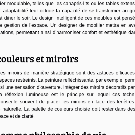
lier modulable, telles que les canapés-lits ou les tables extens
r adaptabilité leur octroie la capacité de se transformer au g
à dîner le soir. Le design intelligent de ces meubles est pens
 la gestion de l'espace. Un designer de mobilier mettra en av
ions, permettant ainsi d'harmoniser confort et esthétique da
 couleurs et miroirs
 des miroirs de manière stratégique sont des astuces efficace
aces restreints. La peinture réfléchissante, par exemple, per
si une sensation d'ouverture. Intégrer des miroirs décoratifs par
 réflexion lumineuse est le principe sur lequel ces techn
conseille souvent de placer les miroirs en face des fenêtres
re naturelle. La palette de couleurs choisie doit rester dans de
ace et de clarté.