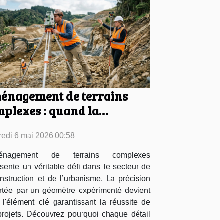
énagement de terrains
plexes : quand la
cision géomètre fait la
redi 6 mai 2026 00:58
férence
ménagement de terrains complexes
sente un véritable défi dans le secteur de
nstruction et de l’urbanisme. La précision
rtée par un géomètre expérimenté devient
 l'élément clé garantissant la réussite de
projets. Découvrez pourquoi chaque détail