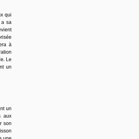
x qui
 a sa
evient
orisée
era à
ation
le. Le
nt un
nt un
s aux
r son
isson
re une