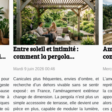
Entre soleil et intimité :
Am
ine
comment la pergola
com
transforme vos espaces
pré
Mardi 9 juin 2026 00:46
Merc
extérieurs
dif
 pour
Canicules plus fréquentes, envies d’ombre, et
L’a
 geste
recherche d’un dehors vivable sans se sentir
repré
pause
exposé : en France, l’aménagement extérieur
la co
ite à
change de dimension. La pergola n’est plus un
appo
lques
simple accessoire de terrasse, elle devient une
alors
te où
pièce en plus, capable de moduler la lumière,
ces 