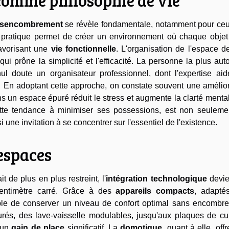
omme philosophie de vie
sencombrement
se révèle fondamentale, notamment pour ceu
e pratique permet de créer un environnement où chaque objet
 favorisant une
vie fonctionnelle
. L'organisation de l'espace d
qui prône la simplicité et l'efficacité. La personne la plus aut
l doute un organisateur professionnel, dont l'expertise aid
. En adoptant cette approche, on constate souvent une amélior
dans un espace épuré réduit le stress et augmente la clarté menta
ette tendance à minimiser ses possessions, est non seuleme
i une invitation à se concentrer sur l'essentiel de l'existence.
 espaces
 de plus en plus restreint, l'
intégration technologique
devie
centimètre carré. Grâce à des
appareils compacts
, adapté
ible de conserver un niveau de confort optimal sans encombre
purés, des lave-vaisselle modulables, jusqu'aux plaques de cu
r un
gain de place
significatif. La
domotique
, quant à elle, off