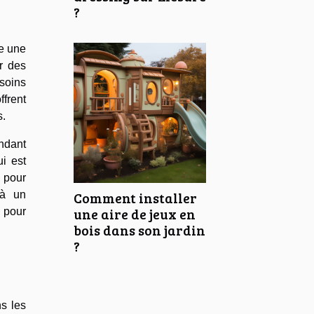
?
te une
r des
esoins
ffrent
s.
ndant
i est
 pour
Comment installer
 à un
une aire de jeux en
 pour
bois dans son jardin
?
s les