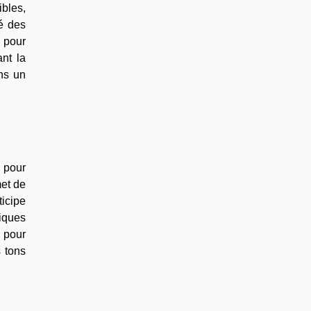
ibles,
ré des
é pour
ant la
ns un
s pour
met de
ticipe
iques
 pour
s tons