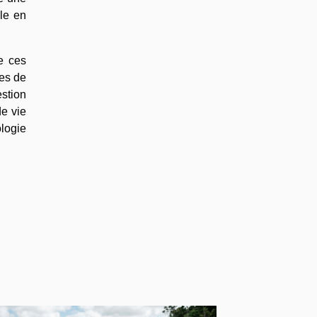
ble en
e ces
ues de
stion
de vie
logie