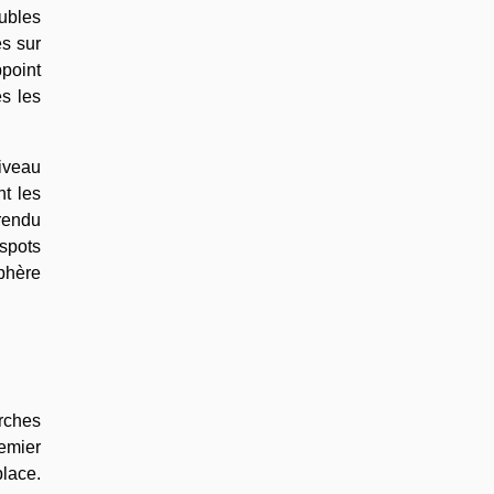
eubles
es sur
ppoint
s les
niveau
t les
 rendu
 spots
phère
rches
remier
place.