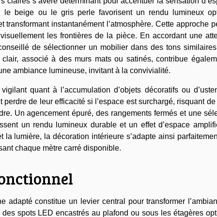
rs claires s’avère déterminant pour accentuer la sensation d’e
le beige ou le gris perle favorisent un rendu lumineux opt
 et transformant instantanément l’atmosphère. Cette approche 
 visuellement les frontières de la pièce. En accordant une att
st conseillé de sélectionner un mobilier dans des tons similaire
 clair, associé à des murs mats ou satinés, contribue égalem
r une ambiance lumineuse, invitant à la convivialité.
re vigilant quant à l’accumulation d’objets décoratifs ou d’uste
perdre de leur efficacité si l’espace est surchargé, risquant de
dre. Un agencement épuré, des rangements fermés et une séle
issent un rendu lumineux durable et un effet d’espace amplifi
 la lumière, la décoration intérieure s’adapte ainsi parfaiteme
isant chaque mètre carré disponible.
fonctionnel
ne adapté constitue un levier central pour transformer l’ambia
ur des spots LED encastrés au plafond ou sous les étagères op