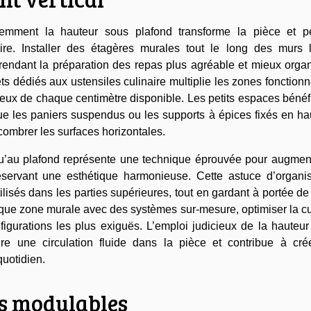
ligemment la hauteur sous plafond transforme la pièce et p
ire. Installer des étagères murales tout le long des murs l
, rendant la préparation des repas plus agréable et mieux orga
ets dédiés aux ustensiles culinaire multiplie les zones fonctionn
mieux de chaque centimètre disponible. Les petits espaces bénéf
ue les paniers suspendus ou les supports à épices fixés en ha
combrer les surfaces horizontales.
’au plafond représente une technique éprouvée pour augment
éservant une esthétique harmonieuse. Cette astuce d’organis
ilisés dans les parties supérieures, tout en gardant à portée d
aque zone murale avec des systèmes sur-mesure, optimiser la c
igurations les plus exiguës. L’emploi judicieux de la hauteur
e une circulation fluide dans la pièce et contribue à cré
uotidien.
s modulables