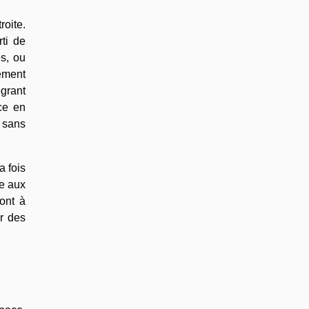
oite.
rti de
es, ou
lement
égrant
ce en
 sans
a fois
ne aux
ont à
ar des