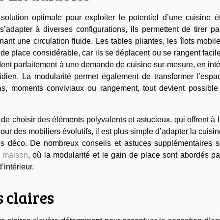
ution optimale pour exploiter le potentiel d’une cuisine étr
 s’adapter à diverses configurations, ils permettent de tirer pa
nt une circulation fluide. Les tables pliantes, les îlots mobil
n de place considérable, car ils se déplacent ou se rangent faci
dent parfaitement à une demande de cuisine sur-mesure, en int
tidien. La modularité permet également de transformer l’espa
pas, moments conviviaux ou rangement, tout devient possible
e choisir des éléments polyvalents et astucieux, qui offrent à l
ur des mobiliers évolutifs, il est plus simple d’adapter la cuisi
s déco. De nombreux conseils et astuces supplémentaires s
a maison
, où la modularité et le gain de place sont abordés p
intérieur.
s claires