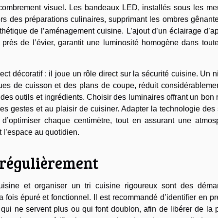
l’encombrement visuel. Les bandeaux LED, installés sous les m
lors des préparations culinaires, supprimant les ombres gênant
sthétique de l’aménagement cuisine. L’ajout d’un éclairage d’a
 près de l’évier, garantit une luminosité homogène dans toute
ct décoratif : il joue un rôle direct sur la sécurité cuisine. Un 
ues de cuisson et des plans de coupe, réduit considérablemen
 des outils et ingrédients. Choisir des luminaires offrant un bon
es gestes et au plaisir de cuisiner. Adapter la technologie des
 d’optimiser chaque centimètre, tout en assurant une atmos
t l’espace au quotidien.
 régulièrement
isine et organiser un tri cuisine rigoureux sont des déma
fois épuré et fonctionnel. Il est recommandé d’identifier en p
 qui ne servent plus ou qui font doublon, afin de libérer de la 