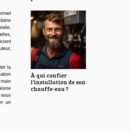
ermet
ibère
nisée.
elles,
icient
uteur,
er la
À qui confier
ation
l’installation de son
e main
chauffe-eau ?
uisine
 sous
er un