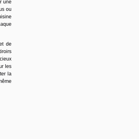
er une
dus ou
isine
chaque
et de
iroirs
icieux
ur les
ter la
, même