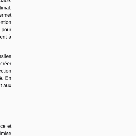
space.
imal,
permet
ention
s pour
ent à
nsiles
 créer
ction
é. En
nt aux
nce et
timise