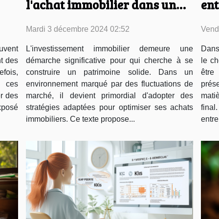
l'achat immobilier dans un
ent
rs
marché fluctuant
vot
Mardi 3 décembre 2024 02:52
Vend
uvent
L'investissement immobilier demeure une
Dans 
t des
démarche significative pour qui cherche à se
le ch
efois,
construire un patrimoine solide. Dans un
être
 ces
environnement marqué par des fluctuations de
prés
er des
marché, il devient primordial d'adopter des
matiè
xposé
stratégies adaptées pour optimiser ses achats
fin
immobiliers. Ce texte propose...
entre