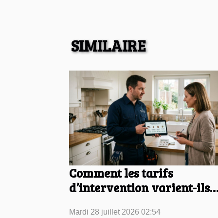
SIMILAIRE
Comment les tarifs
d’intervention varient-ils
selon le type de nuisible
Mardi 28 juillet 2026 02:54
rencontré ?