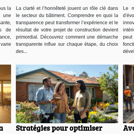
ous la
La clarté et l’honnêteté jouent un rôle clé dans
Le m
e une
le secteur du bâtiment. Comprendre en quoi la
d'év
sante,
transparence peut transformer l’expérience et le
inno
s de
résultat de votre projet de construction devient
intér
ance,
primordial. Découvrez comment une démarche
peut
 varie
transparente influe sur chaque étape, du choix
fonc
des...
dével
a
Stratégies pour optimiser
Ava