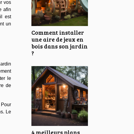
ur vos
e afin
il est
ent un
Comment installer
une aire de jeux en
bois dans son jardin
?
jardin
lement
er le
re de
. Pour
s. Le
4 meilleurs plans