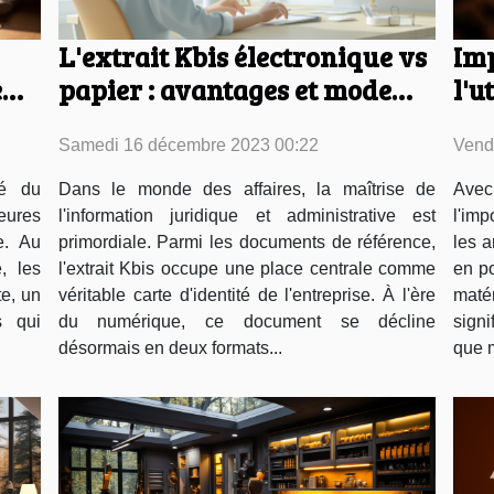
Im
L'extrait Kbis électronique vs
l'u
e
papier : avantages et mode
nat
d'obtention
Vend
Samedi 16 décembre 2023 00:22
Avec
é du
Dans le monde des affaires, la maîtrise de
l'imp
eures
l'information juridique et administrative est
les 
e. Au
primordiale. Parmi les documents de référence,
en po
, les
l'extrait Kbis occupe une place centrale comme
maté
e, un
véritable carte d'identité de l'entreprise. À l'ère
signi
s qui
du numérique, ce document se décline
que m
désormais en deux formats...