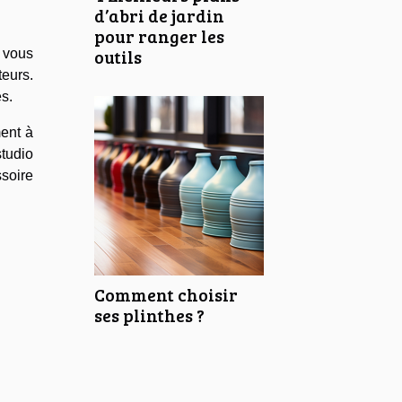
d’abri de jardin
pour ranger les
outils
e vous
teurs.
es.
ment à
studio
ssoire
Comment choisir
ses plinthes ?