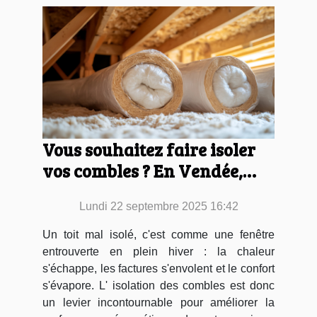
Vous souhaitez faire isoler
vos combles ? En Vendée,
l’entreprise 2JB Isolation
Lundi 22 septembre 2025 16:42
intervient avec
professionnalisme et
Un toit mal isolé, c'est comme une fenêtre
rapidité !
entrouverte en plein hiver : la chaleur
s'échappe, les factures s'envolent et le confort
s'évapore. L' isolation des combles est donc
un levier incontournable pour améliorer la